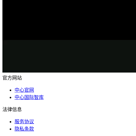
官方网站
中心官网
中心国际智库
法律信息
服务协议
隐私条款