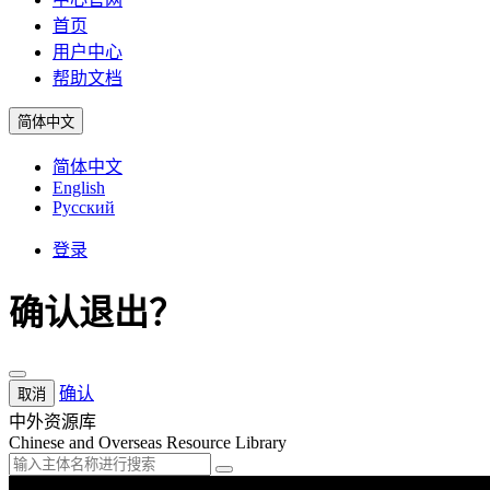
首页
用户中心
帮助文档
简体中文
简体中文
English
Русский
登录
确认退出？
确认
取消
中外资源库
Chinese and Overseas Resource Library