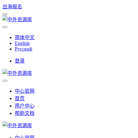
出海报名
简体中文
English
Русский
登录
中心官网
首页
用户中心
帮助文档
中心官网