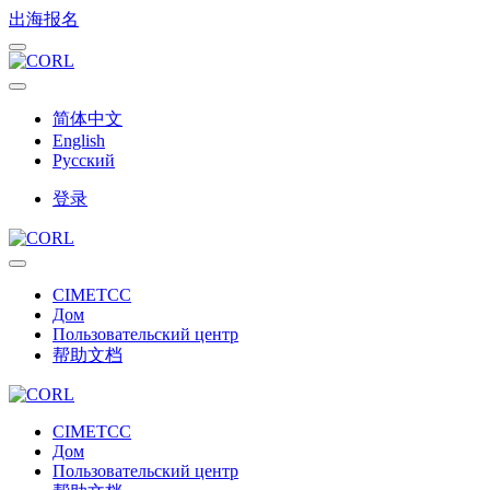
出海报名
简体中文
English
Русский
登录
CIMETCC
Дом
Пользовательский центр
帮助文档
CIMETCC
Дом
Пользовательский центр